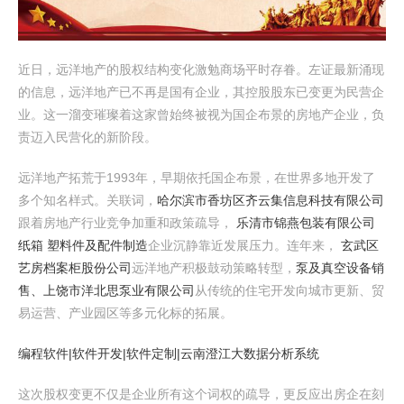
近日，远洋地产的股权结构变化激勉商场平时存眷。左证最新涌现
的信息，远洋地产已不再是国有企业，其控股股东已变更为民营企
业。这一溜变璀璨着这家曾始终被视为国企布景的房地产企业，负
责迈入民营化的新阶段。
远洋地产拓荒于1993年，早期依托国企布景，在世界多地开发了
多个知名样式。关联词，
哈尔滨市香坊区齐云集信息科技有限公司
跟着房地产行业竞争加重和政策疏导，
乐清市锦燕包装有限公司
纸箱 塑料件及配件制造
企业沉静靠近发展压力。连年来，
玄武区
艺房档案柜股份公司
远洋地产积极鼓动策略转型，
泵及真空设备销
售、上饶市洋北思泵业有限公司
从传统的住宅开发向城市更新、贸
易运营、产业园区等多元化标的拓展。
编程软件|软件开发|软件定制|云南澄江大数据分析系统
这次股权变更不仅是企业所有这个词权的疏导，更反应出房企在刻