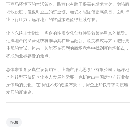
下商场环境下的生活策略。民营化有助于提高有缱绻甘休、增强商
场敏锐度，但也对企业的资金链、融资才能提倡更高条目。面对行
业下行压力，远洋地产的转型旅途值得捏续存眷。
业内东谈主士指出，房企的性质变化每每伴跟着策略重点的疏导。
远洋地产的民营化或将推动其在居品翻新、贬责模式等方面进行更
斗胆的尝试。将来，其能否在强烈的商场竞争中找到新的增长点，
将成为业界存眷的焦点。
总体来看泵及真空设备销售、上饶市洋北思泵业有限公司，远洋地
产的转型不仅是企业本人发展的需要，也折射出中国房地产行业整
身体局的变化。在“房住不炒”政策布景下，房企正加快寻求高质地
发展的新旅途。
跟着